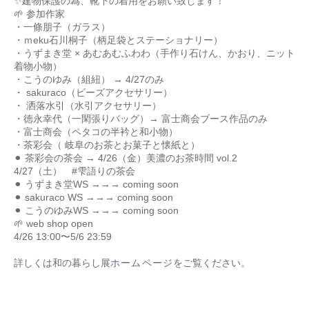
✨建物保護の為、靴下の着用をお願い致します！
🌱 参加作家
・一條朋子（ガラス）
・ｍeku石川桐子（柄足袋とステーショナリー）
・うずまき堂 × あむあむふわわ（手作り石けん、かおり、ニット
着物小物）
・こうのゆみ（組紐） → 4/27のみ
・ sakuraco（ビーズアクセサリー）
・ 洒落水引（水引アクセサリー）
・徳永幸代（一閑張りバッグ）→ 富士商会ブース作品のみ
・富士商会（ペタコの半衿と和小物）
・茶彩会（ 岐阜のお茶とお菓子と懐紙と）
⚫︎ 茶彩会の茶会 → 4/26（金）美濃のお茶時間 vol.2
4/27（土） #雫語りの茶会
⚫︎ うずまき堂WS →→→ coming soon
⚫︎ sakuraco WS →→→ coming soon
⚫︎ こうのゆみWS →→→ coming soon
🌱 web shop open
4/26 13:00〜5/6 23:59
詳しくは和の暮らし展
ホームページ
をご覧ください。