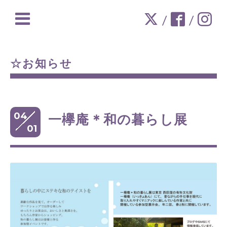
/
/
☆お知らせ
04
一欅庵＊和の暮らし展
01