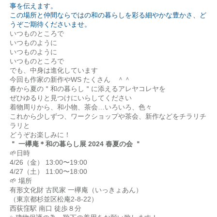
事を伝えます。
この場所と仲間ならではの和の暮らしを彩る細やかな豊かさ、ど
うぞご期待くださいませ。
いつものところで
いつものように
いつものように
いつものところで
でも、中身は進化しています
今回も作家の新作やWS たくさん ＾＾
春から夏の＂和の暮らし＂に添えるアレヤコレヤを
ぜひゆるりと見つけにいらしてください
着物周りから、和小物、茶会…いろいろ、色々
これから少しずつ、ワークショップや茶会、新作などをチラリチ
ラリと
どうぞお楽しみに！
＂ 一欅庵＊和の暮らし展 2024 春夏の会 ＂
🌱日時
4/26（金） 13:00〜19:00
4/27（土） 11:00〜18:00
🌱 場所
有形文化財 古民家 一欅庵（いっきょあん）
（東京都杉並区松庵2-8-22）
西荻窪駅 南口 徒歩８分