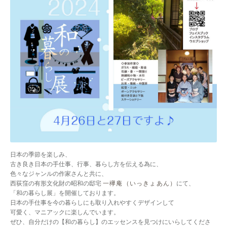
日本の季節を楽しみ、
古き良き日本の手仕事、行事、暮らし方を伝える為に、
色々なジャンルの作家さんと共に、
西荻窪の有形文化財の昭和の邸宅
一欅庵（いっきょあん）
にて、
「和の暮らし展」を開催しております。
日本の手仕事を今の暮らしにも取り入れやすくデザインして
可愛く、マニアックに楽しんでいます。
ぜひ、自分だけの【和の暮らし】のエッセンスを見つけにいらしてくださ