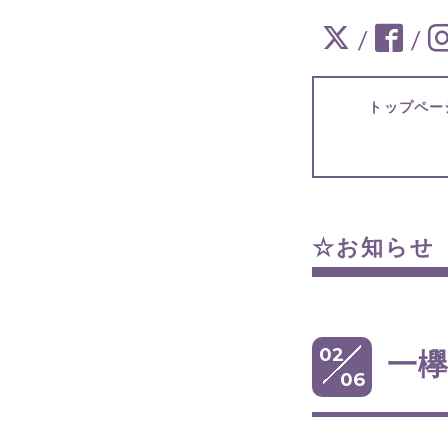
/
/
トップ
☆お知
02
一欅
06