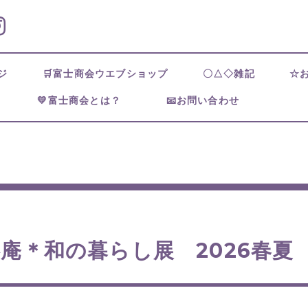
ページ
🛒富士商会ウエブショップ
〇△◇雑記
☆
💛富士商会とは？
📧お問い合わせ
らせ
庵＊和の暮らし展 2026春夏