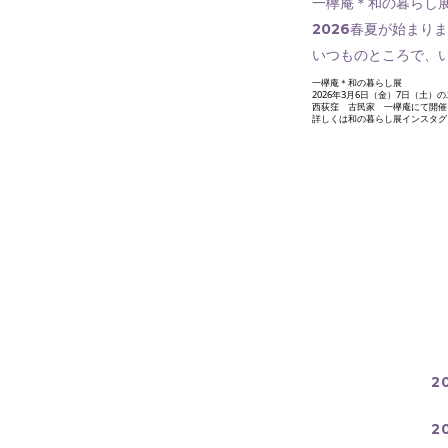
一欅庵＊和の暮らし
2026春夏が始まり
いつものところで、
一欅庵＊和の暮らし展
2026年3月6日（金）7日（土）
西荻窪 古民家 一欅庵にて開催
詳しくは和の暮らし展インスタ
2
2