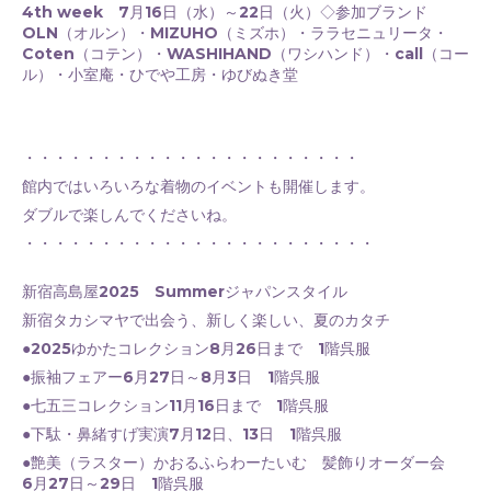
4th week 7月16日（水）～22日（火）◇参加ブランド
OLN（オルン）・MIZUHO（ミズホ）・ララセニュリータ・
Coten（コテン）・WASHIHAND（ワシハンド）・call（コー
ル）・小室庵・ひでや工房・ゆびぬき堂
・・・・・・・・・・・・・・・・・・・・・・
館内ではいろいろな着物のイベントも開催します。
ダブルで楽しんでくださいね。
・・・・・・・・・・・・・・・・・・・・・・・
新宿高島屋2025 Summerジャパンスタイル
新宿タカシマヤで出会う、新しく楽しい、夏のカタチ
●2025ゆかたコレクション8月26日まで 1階呉服
●振袖フェアー6月27日～8月3日 1階呉服
●七五三コレクション11月16日まで 1階呉服
●下駄・鼻緒すげ実演7月12日、13日 1階呉服
●艶美（ラスター）かおるふらわーたいむ 髪飾りオーダー会
6月27日～29日 1階呉服