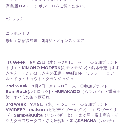
高島屋HP・ニッポンＩＤ
をご覧ください。
↑クリック！
ニッポンＩＤ
場所：新宿高島屋 2階ザ・メインスクエア
1st Week 6月25日（水）～7月1日（火） ◇参加ブランド
トリエ・KIMONO MODERN(キモノモダン)・鈴木千恵（すず
きちえ）・たかはしきもの工房・Wafure（ワフレ）・ロデー
ル・ドゥ・キョウト・グランジュジュ
2nd Week 7月2日（水）～8日（火）◇参加ブランド
RumiRock(ルミロック)・MURAKADO（ムラカド）・重宗玉
緒・ヤハミの国へ夢幻旅
3rd week 7月9日（水）～15日（火）◇参加ブランド
VIVIDEEP maison（ビビデイブーメゾン）・ロワゾーイリ
ゼ・Sampakuuita（サンパギータ）・まぐ屋・富士商会・イ
ツカグラスワークス・さく研究所・加花KAHANA（カハナ）