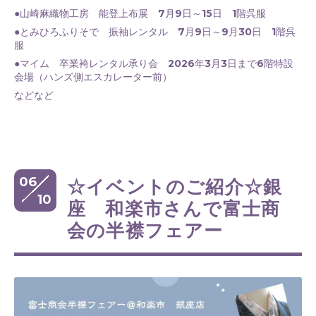
●山崎麻織物工房 能登上布展 7月9日～15日 1階呉服
●とみひろふりそで 振袖レンタル 7月9日～9月30日 1階呉
服
●マイム 卒業袴レンタル承り会 2026年3月3日まで6階特設
会場（ハンズ側エスカレーター前）
などなど
06
☆イベントのご紹介☆銀
10
座 和楽市さんで富士商
会の半襟フェアー