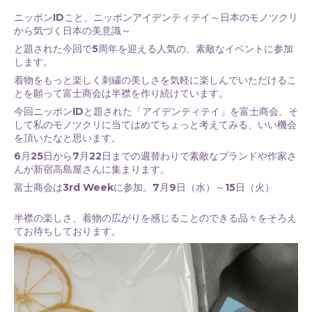
ニッポンIDこと、ニッポンアイデンティテイ～日本のモノツクリ
から気づく日本の美意識～
と題された今回で5周年を迎える人気の、素敵なイベントに参加
します。
着物をもっと楽しく刺繍の美しさを気軽に楽しんでいただけるこ
とを願って富士商会は半襟を作り続けています。
今回ニッポンIDと題された「アイデンティテイ」を富士商会、そ
して私のモノツクリに当てはめてちょっと考えてみる、いい機会
を頂いたなと思います。
6月25日から7月22日までの週替わりで素敵なブランドや作家さ
んが新宿高島屋さんに集まります。
富士商会は3rd Weekに参加。7月9日（水）～15日（火）
半襟の楽しさ、着物の広がりを感じることのできる品々をそろえ
てお待ちしております。